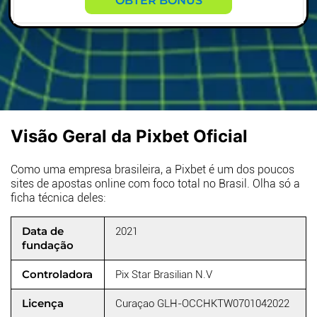
OBTER BÔNUS
Visão Geral da Pixbet Oficial
Como uma empresa brasileira, a Pixbet é um dos poucos
sites de apostas online com foco total no Brasil. Olha só a
ficha técnica deles:
Data de
2021
fundação
Controladora
Pix Star Brasilian N.V
Licença
Curaçao GLH-OCCHKTW0701042022