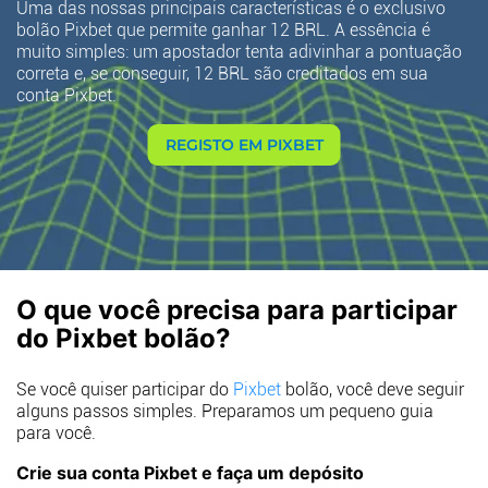
Uma das nossas principais características é o exclusivo
bolão Pixbet que permite ganhar 12 BRL. A essência é
muito simples: um apostador tenta adivinhar a pontuação
correta e, se conseguir, 12 BRL são creditados em sua
conta Pixbet.
REGISTO EM PIXBET
O que você precisa para participar
do Pixbet bolão?
Se você quiser participar do
Pixbet
bolão, você deve seguir
alguns passos simples. Preparamos um pequeno guia
para você.
Crie sua conta Pixbet e faça um depósito