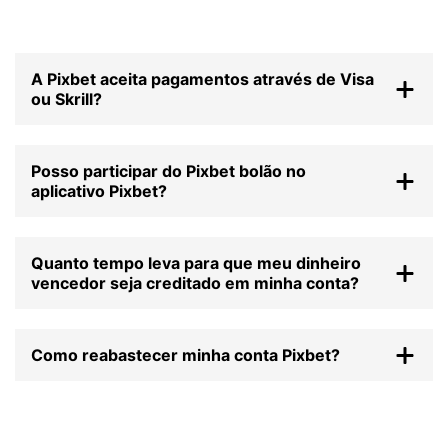
A Pixbet aceita pagamentos através de Visa
ou Skrill?
Não, todas as operações de depósito e retirada são
realizadas através do sistema especial de pagamento
Posso participar do Pixbet bolão no
Pix.
aplicativo Pixbet?
Sim, a oferta está disponível tanto no site Pixbet
quanto no aplicativo.
Quanto tempo leva para que meu dinheiro
vencedor seja creditado em minha conta?
A Pixbet tem a opção de retirada mais rápida do
mundo, então seus fundos serão creditados quase
Como reabastecer minha conta Pixbet?
instantaneamente!
Vá para a seção Caixa e escolha o sistema de
pagamento Pix. Insira o valor do seu depósito e
selecione a moeda. Envie a operação.