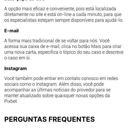
A opção mais eficaz e conveniente, pois está localizada
diretamente no site e está on-line a cada minuto, para que
os especialistas estejam sempre disponíveis para ajudá-lo.
E-mail
A forma mais tradicional de se voltar para nós. Você
acessa sua caixa de e-mail, clica no botão Mais para criar
uma nova carta, especifica o tópico do seu caso e descreve
o caso em si.
Instagram
Você também pode entrar em contato conosco em redes
sociais como o Instagram. Além disso, você pode
acompanhar as últimas notícias do provedor para se
manter atualizado sobre quaisquer novas opções da
Pixbet.
PERGUNTAS FREQUENTES