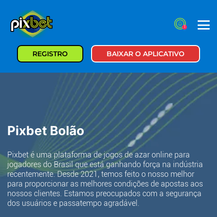
1
REGISTRO
BAIXAR O APLICATIVO
Pixbet Bolão
Pixbet é uma plataforma de jogos de azar online para
jogadores do Brasil que está ganhando força na indústria
recentemente. Desde 2021, temos feito o nosso melhor
para proporcionar as melhores condições de apostas aos
nossos clientes. Estamos preocupados com a segurança
dos usuários e passatempo agradável.