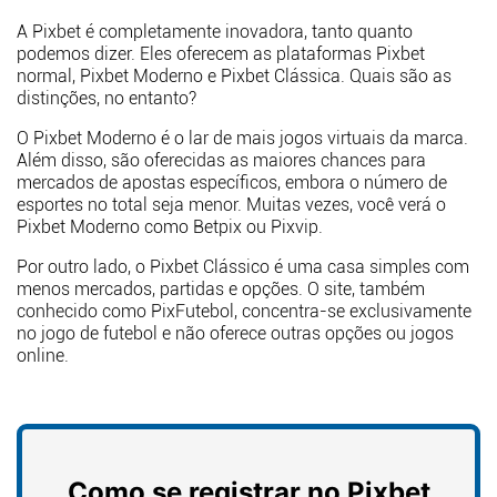
A Pixbet é completamente inovadora, tanto quanto
podemos dizer. Eles oferecem as plataformas Pixbet
normal, Pixbet Moderno e Pixbet Clássica. Quais são as
distinções, no entanto?
O Pixbet Moderno é o lar de mais jogos virtuais da marca.
Além disso, são oferecidas as maiores chances para
mercados de apostas específicos, embora o número de
esportes no total seja menor. Muitas vezes, você verá o
Pixbet Moderno como Betpix ou Pixvip.
Por outro lado, o Pixbet Clássico é uma casa simples com
menos mercados, partidas e opções. O site, também
conhecido como PixFutebol, concentra-se exclusivamente
no jogo de futebol e não oferece outras opções ou jogos
online.
Como se registrar no Pixbet