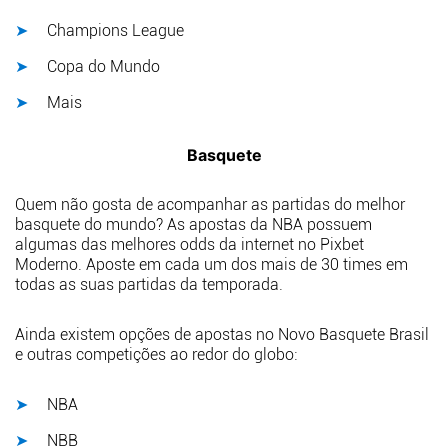
Champions League
Copa do Mundo
Mais
Basquete
Quem não gosta de acompanhar as partidas do melhor
basquete do mundo? As apostas da NBA possuem
algumas das melhores odds da internet no Pixbet
Moderno. Aposte em cada um dos mais de 30 times em
todas as suas partidas da temporada.
Ainda existem opções de apostas no Novo Basquete Brasil
e outras competições ao redor do globo:
NBA
NBB