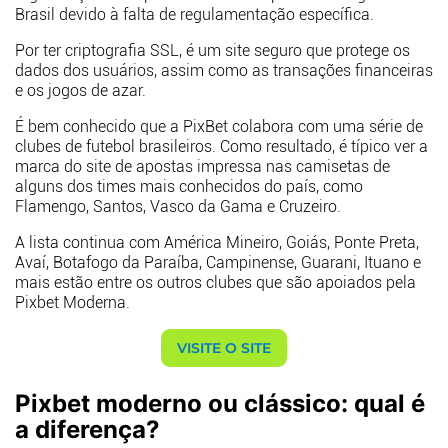
Brasil devido à falta de regulamentação específica.
Por ter criptografia SSL, é um site seguro que protege os
dados dos usuários, assim como as transações financeiras
e os jogos de azar.
É bem conhecido que a PixBet colabora com uma série de
clubes de futebol brasileiros. Como resultado, é típico ver a
marca do site de apostas impressa nas camisetas de
alguns dos times mais conhecidos do país, como
Flamengo, Santos, Vasco da Gama e Cruzeiro.
A lista continua com América Mineiro, Goiás, Ponte Preta,
Avaí, Botafogo da Paraíba, Campinense, Guarani, Ituano e
mais estão entre os outros clubes que são apoiados pela
Pixbet Moderna.
VISITE O SITE
Pixbet moderno ou clássico: qual é
a diferença?