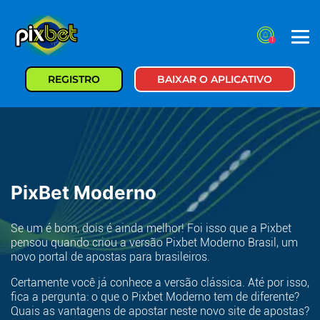
1
REGISTRO
BAIXAR O APLICATIVO
PixBet Moderno
Se um é bom, dois é ainda melhor! Foi isso que a Pixbet
pensou quando criou a versão Pixbet Moderno Brasil, um
novo portal de apostas para brasileiros.
Certamente você já conhece a versão clássica. Até por isso,
fica a pergunta: o que o Pixbet Moderno tem de diferente?
Quais as vantagens de apostar neste novo site de apostas?