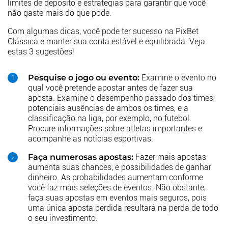
limites de depósito e estratégias para garantir que você
não gaste mais do que pode.
Com algumas dicas, você pode ter sucesso na PixBet
Clássica e manter sua conta estável e equilibrada. Veja
estas 3 sugestões!
Pesquise o jogo ou evento:
Examine o evento no
qual você pretende apostar antes de fazer sua
aposta. Examine o desempenho passado dos times,
potenciais ausências de ambos os times, e a
classificação na liga, por exemplo, no futebol.
Procure informações sobre atletas importantes e
acompanhe as notícias esportivas.
Faça numerosas apostas:
Fazer mais apostas
aumenta suas chances, e possibilidades de ganhar
dinheiro. As probabilidades aumentam conforme
você faz mais seleções de eventos. Não obstante,
faça suas apostas em eventos mais seguros, pois
uma única aposta perdida resultará na perda de todo
o seu investimento.