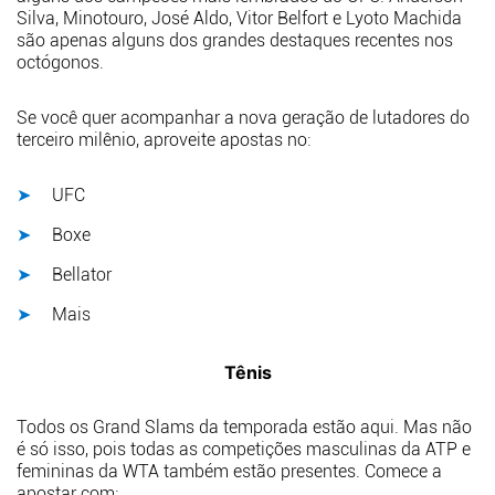
Silva, Minotouro, José Aldo, Vitor Belfort e Lyoto Machida
são apenas alguns dos grandes destaques recentes nos
octógonos.
Se você quer acompanhar a nova geração de lutadores do
terceiro milênio, aproveite apostas no:
UFC
Boxe
Bellator
Mais
Tênis
Todos os Grand Slams da temporada estão aqui. Mas não
é só isso, pois todas as competições masculinas da ATP e
femininas da WTA também estão presentes. Comece a
apostar com: