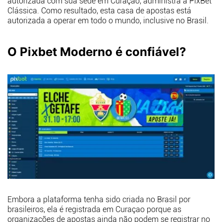
autorizada com sua sede em Curaçao, administra a PixBet
Clássica. Como resultado, esta casa de apostas está
autorizada a operar em todo o mundo, inclusive no Brasil.
O Pixbet Moderno é confiável?
Embora a plataforma tenha sido criada no Brasil por
brasileiros, ela é registrada em Curaçao porque as
organizações de apostas ainda não podem se registrar no