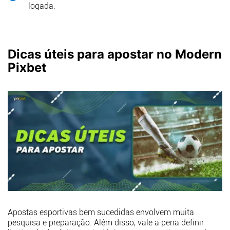
logada.
Dicas úteis para apostar no Modern
Pixbet
Apostas esportivas bem sucedidas envolvem muita
pesquisa e preparação. Além disso, vale a pena definir