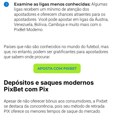
Examine as ligas menos conhecidas:
Algumas
ligas recebem um mínimo de atenção dos
apostadores e oferecem chances atraentes para os
apostadores. Você pode apostar em ligas da Áustria,
Venezuela, Bolívia, Camboja e muito mais com o
PixBet Moderno.
Países que não são conhecidos no mundo do futebol, mas
que, no entanto, podem ser gratificantes para apostadores
que sabem onde procurar.
APOSTA COM PIXBET
Depósitos e saques modernos
PixBet com Pix
Apesar de não oferecer bônus aos consumidores, a Pixbet
se destaca da concorrência, pois seu método de retirada
PIX oferece os menores tempos de saque do mercado.