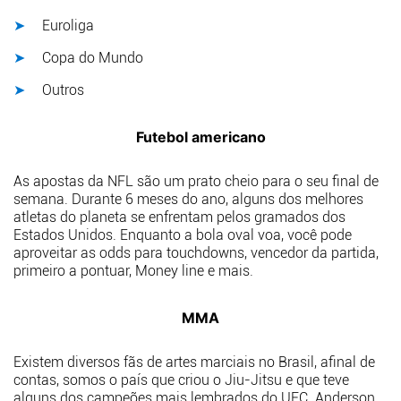
Euroliga
Copa do Mundo
Outros
Futebol americano
As apostas da NFL são um prato cheio para o seu final de
semana. Durante 6 meses do ano, alguns dos melhores
atletas do planeta se enfrentam pelos gramados dos
Estados Unidos. Enquanto a bola oval voa, você pode
aproveitar as odds para touchdowns, vencedor da partida,
primeiro a pontuar, Money line e mais.
MMA
Existem diversos fãs de artes marciais no Brasil, afinal de
contas, somos o país que criou o Jiu-Jitsu e que teve
alguns dos campeões mais lembrados do UFC. Anderson