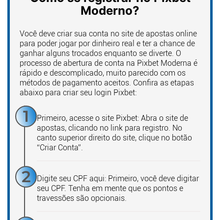
Moderno?
Você deve criar sua conta no site de apostas online
para poder jogar por dinheiro real e ter a chance de
ganhar alguns trocados enquanto se diverte. O
processo de abertura de conta na Pixbet Moderna é
rápido e descomplicado, muito parecido com os
métodos de pagamento aceitos. Confira as etapas
abaixo para criar seu login Pixbet:
1
Primeiro, acesse o site Pixbet: Abra o site de
apostas, clicando no link para registro. No
canto superior direito do site, clique no botão
“Criar Conta”.
2
Digite seu CPF aqui: Primeiro, você deve digitar
seu CPF. Tenha em mente que os pontos e
travessões são opcionais.