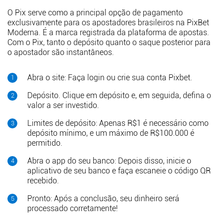
O Pix serve como a principal opção de pagamento
exclusivamente para os apostadores brasileiros na PixBet
Moderna. É a marca registrada da plataforma de apostas.
Com o Pix, tanto o depósito quanto o saque posterior para
o apostador são instantâneos.
Abra o site: Faça login ou crie sua conta Pixbet.
Depósito. Clique em depósito e, em seguida, defina o
valor a ser investido.
Limites de depósito: Apenas R$1 é necessário como
depósito mínimo, e um máximo de R$100.000 é
permitido.
Abra o app do seu banco: Depois disso, inicie o
aplicativo de seu banco e faça escaneie o código QR
recebido.
Pronto: Após a conclusão, seu dinheiro será
processado corretamente!