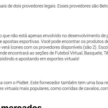
ais de dois provedores legais. Esses provedores são Betr
 que não está apenas envolvido no desenvolvimento de 
re apostas esportivas. Você pode encontrar os produtos d
ê verá ícones com os provedores disponíveis (são 2). Esco
nde encontrará as seções de Futebol Virtual, Basquete, T
sistindo e apostando em esportes virtuais!
lha com o PixBet. Este fornecedor também tem uma boa r
 virtuais mais populares, como corridas de cavalos, corrid
e mercados