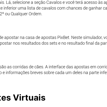
is. Lá, selecione a seção Cavalos e você terá acesso às 
rte inferior uma lista de cavalos com chances de ganhar 
 2º ou Qualquer Ordem.
ode apostar na casa de apostas PixBet. Neste simulador, v
ostar nos resultados dos sets e no resultado final da par
são as corridas de cães. A interface das apostas em corr
do e informações breves sobre cada um deles na parte infe
es Virtuais