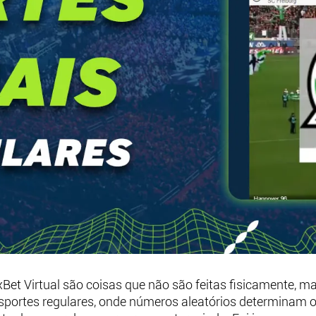
xBet Virtual são coisas que não são feitas fisicamente, 
ortes regulares, onde números aleatórios determinam o q