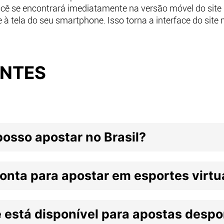
ê se encontrará imediatamente na versão móvel do site d
à tela do seu smartphone. Isso torna a interface do site m
ENTES
posso apostar no Brasil?
s populares, como futebol virtual, corridas de cavalos vi
onta para apostar em esportes virtu
ecessário se você quiser sacar dinheiro de sua conta para
 está disponível para apostas despor