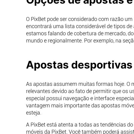
O PixBet pode ser considerado com razão um do
encontrará uma lista considerável de tipos de 
estamos falando de cobertura de mercado, doi
mundo e regionalmente. Por exemplo, na seção 
Apostas desportivas 
As apostas assumem muitas formas hoje. O me
relevantes devido ao fato de permitir que os
especial possui navegação e interface especi
vantagem mais importante das apostas móveis 
esteja.
A PixBet está atenta a todas as tendências d
móveis da PixBet. Você também poderá assistir 