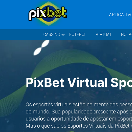
APLICATIV
CASSINO
FUTEBOL
VIRTUAL
BOLA
PixBet Virtual Sp
Os esportes virtuais estão na mente das pess
do mundo. Sua popularidade crescente após 
usuários a oportunidade de apostar em esportes
Mas o que são os Esportes Virtuais da PixBet 