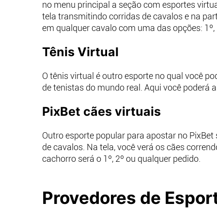
no menu principal a seção com esportes virtua
tela transmitindo corridas de cavalos e na pa
em qualquer cavalo com uma das opções: 1º,
Tênis Virtual
O tênis virtual é outro esporte no qual você p
de tenistas do mundo real. Aqui você poderá ap
PixBet cães virtuais
Outro esporte popular para apostar no PixBet 
de cavalos. Na tela, você verá os cães corren
cachorro será o 1º, 2º ou qualquer pedido.
Provedores de Esport