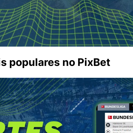
is populares no PixBet