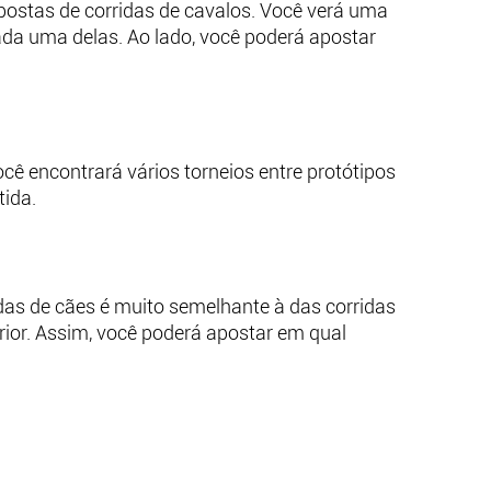
apostas de corridas de cavalos. Você verá uma
cada uma delas. Ao lado, você poderá apostar
ocê encontrará vários torneios entre protótipos
tida.
idas de cães é muito semelhante à das corridas
rior. Assim, você poderá apostar em qual