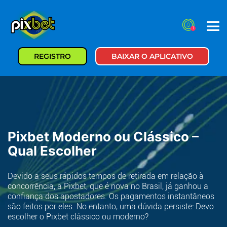
1
REGISTRO
BAIXAR O APLICATIVO
Pixbet Moderno ou Clássico –
Qual Escolher
Devido a seus rápidos tempos de retirada em relação à
concorrência, a Pixbet, que é nova no Brasil, já ganhou a
confiança dos apostadores. Os pagamentos instantâneos
são feitos por eles. No entanto, uma dúvida persiste: Devo
escolher o Pixbet clássico ou moderno?