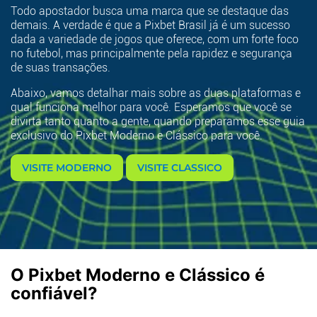
Todo apostador busca uma marca que se destaque das
demais. A verdade é que a Pixbet Brasil já é um sucesso
dada a variedade de jogos que oferece, com um forte foco
no futebol, mas principalmente pela rapidez e segurança
de suas transações.
Abaixo, vamos detalhar mais sobre as duas plataformas e
qual funciona melhor para você. Esperamos que você se
divirta tanto quanto a gente, quando preparamos esse guia
exclusivo do Pixbet Moderno e Clássico para você.
VISITE MODERNO
VISITE CLASSICO
O Pixbet Moderno e Clássico é
confiável?