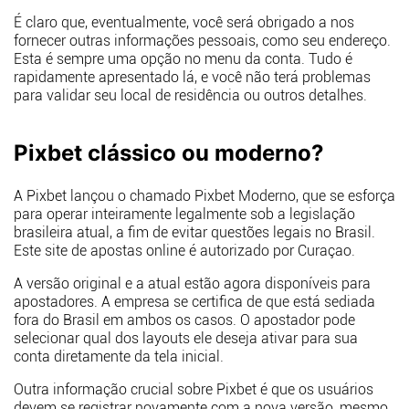
É claro que, eventualmente, você será obrigado a nos
fornecer outras informações pessoais, como seu endereço.
Esta é sempre uma opção no menu da conta. Tudo é
rapidamente apresentado lá, e você não terá problemas
para validar seu local de residência ou outros detalhes.
Pixbet clássico ou moderno?
A Pixbet lançou o chamado Pixbet Moderno, que se esforça
para operar inteiramente legalmente sob a legislação
brasileira atual, a fim de evitar questões legais no Brasil.
Este site de apostas online é autorizado por Curaçao.
A versão original e a atual estão agora disponíveis para
apostadores. A empresa se certifica de que está sediada
fora do Brasil em ambos os casos. O apostador pode
selecionar qual dos layouts ele deseja ativar para sua
conta diretamente da tela inicial.
Outra informação crucial sobre Pixbet é que os usuários
devem se registrar novamente com a nova versão, mesmo