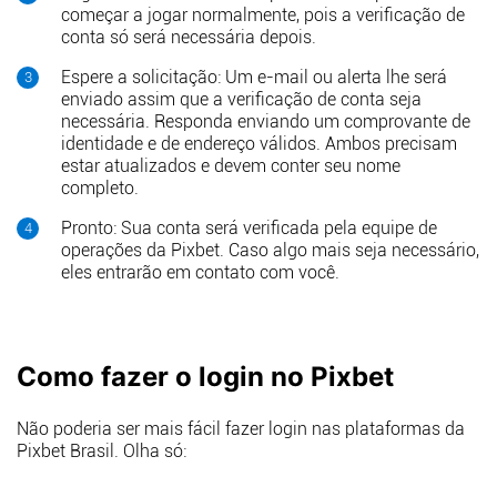
começar a jogar normalmente, pois a verificação de
conta só será necessária depois.
Espere a solicitação: Um e-mail ou alerta lhe será
enviado assim que a verificação de conta seja
necessária. Responda enviando um comprovante de
identidade e de endereço válidos. Ambos precisam
estar atualizados e devem conter seu nome
completo.
Pronto: Sua conta será verificada pela equipe de
operações da Pixbet. Caso algo mais seja necessário,
eles entrarão em contato com você.
Como fazer o login no Pixbet
Não poderia ser mais fácil fazer login nas plataformas da
Pixbet Brasil. Olha só: