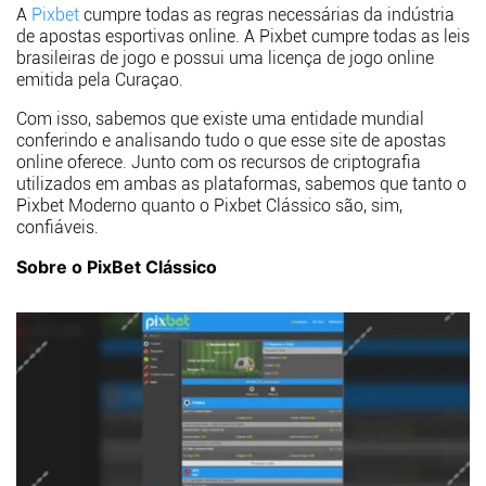
A
Pixbet
cumpre todas as regras necessárias da indústria
de apostas esportivas online. A Pixbet cumpre todas as leis
brasileiras de jogo e possui uma licença de jogo online
emitida pela Curaçao.
Com isso, sabemos que existe uma entidade mundial
conferindo e analisando tudo o que esse site de apostas
online oferece. Junto com os recursos de criptografia
utilizados em ambas as plataformas, sabemos que tanto o
Pixbet Moderno quanto o Pixbet Clássico são, sim,
confiáveis.
Sobre o PixBet Clássico