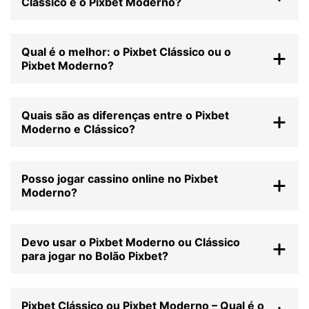
Clássico e o Pixbet Moderno?
Não. O processo de criação de conta e os layouts até
são parecidos, mas como são produtos diferentes,
Qual é o melhor: o Pixbet Clássico ou o
você deve criar uma conta para cada uma delas.
Pixbet Moderno?
Depende das suas preferências. Se você prefere uma
plataforma mais completa, o Clássico é melhor. Se
Quais são as diferenças entre o Pixbet
você quer focar nas principais apostas esportivas e ter
Moderno e Clássico?
odds maiores, escolha o Pixbet Moderno.
As diferenças estão, principalmente, no número de
esportes oferecidos e na presença, ou não, dos jogos
Posso jogar cassino online no Pixbet
de cassino e cassino ao vivo. Mais acima, neste artigo,
Moderno?
temos uma tabela comparando as duas plataformas.
Não. Infelizmente, o Pixbet Moderno só oferece
apostas esportivas online. Portanto, jogos de cassino
Devo usar o Pixbet Moderno ou Clássico
e cassino ao vivo não estão disponíveis.
para jogar no Bolão Pixbet?
Na verdade, tanto o Pixbet Moderno quanto o Pixbet
Clássico permitem que você aposte no Bolão Pixbet.
Pixbet Clássico ou Pixbet Moderno – Qual é o