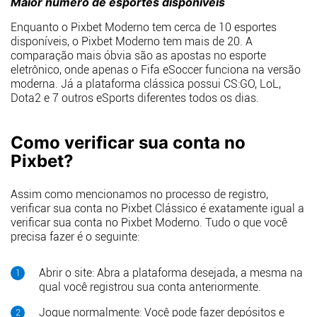
Maior número de esportes disponíveis
Enquanto o Pixbet Moderno tem cerca de 10 esportes
disponíveis, o Pixbet Moderno tem mais de 20. A
comparação mais óbvia são as apostas no esporte
eletrônico, onde apenas o Fifa eSoccer funciona na versão
moderna. Já a plataforma clássica possui CS:GO, LoL,
Dota2 e 7 outros eSports diferentes todos os dias.
Como verificar sua conta no
Pixbet?
Assim como mencionamos no processo de registro,
verificar sua conta no Pixbet Clássico é exatamente igual a
verificar sua conta no Pixbet Moderno. Tudo o que você
precisa fazer é o seguinte:
Abrir o site: Abra a plataforma desejada, a mesma na
qual você registrou sua conta anteriormente.
Jogue normalmente: Você pode fazer depósitos e