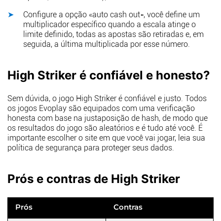
Configure a opção «auto cash out», você define um
multiplicador específico quando a escala atinge o
limite definido, todas as apostas são retiradas e, em
seguida, a última multiplicada por esse número.
High Striker é confiável e honesto?
Sem dúvida, o jogo High Striker é confiável e justo. Todos
os jogos Evoplay são equipados com uma verificação
honesta com base na justaposição de hash, de modo que
os resultados do jogo são aleatórios e é tudo até você. É
importante escolher o site em que você vai jogar, leia sua
política de segurança para proteger seus dados.
Prós e contras de High Striker
Prós
Contras