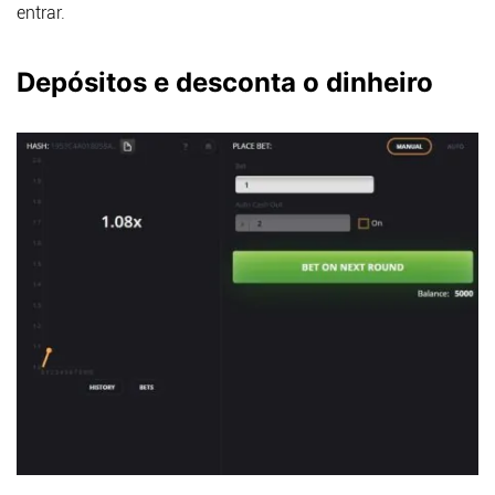
entrar.
Depósitos e desconta o dinheiro