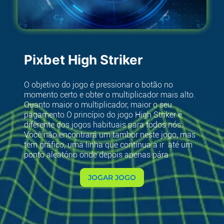
Pixbet High Striker
O objetivo do jogo é pressionar o botão no
momento certo e obter o multiplicador mais alto.
Quanto maior o multiplicador, maior o seu
pagamento.O princípio do jogo High Striker é
diferente dos jogos habituais para todos nós.
Você não encontrará um tambor neste jogo, mas
tem gráfico, uma linha que continua a ir até um
ponto aleatório onde depois apenas pára.
JOGAR JOGO