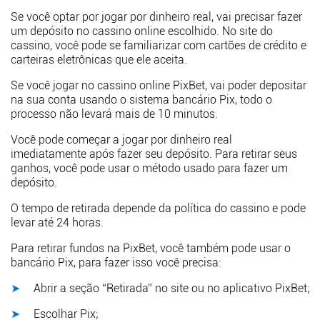
Se você optar por jogar por dinheiro real, vai precisar fazer
um depósito no cassino online escolhido. No site do
cassino, você pode se familiarizar com cartões de crédito e
carteiras eletrônicas que ele aceita.
Se você jogar no cassino online PixBet, vai poder depositar
na sua conta usando o sistema bancário Pix, todo o
processo não levará mais de 10 minutos.
Você pode começar a jogar por dinheiro real
imediatamente após fazer seu depósito. Para retirar seus
ganhos, você pode usar o método usado para fazer um
depósito.
O tempo de retirada depende da política do cassino e pode
levar até 24 horas.
Para retirar fundos na PixBet, você também pode usar o
bancário Pix, para fazer isso você precisa:
Abrir a seção “Retirada” no site ou no aplicativo PixBet;
Escolhar Pix;