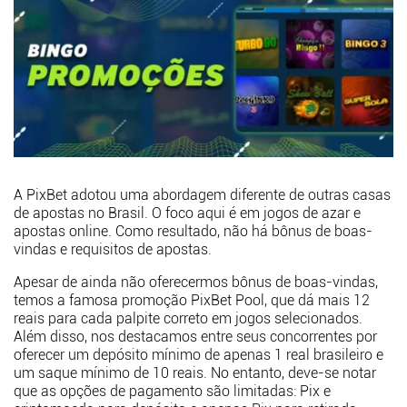
A PixBet adotou uma abordagem diferente de outras casas
de apostas no Brasil. O foco aqui é em jogos de azar e
apostas online. Como resultado, não há bônus de boas-
vindas e requisitos de apostas.
Apesar de ainda não oferecermos bônus de boas-vindas,
temos a famosa promoção PixBet Pool, que dá mais 12
reais para cada palpite correto em jogos selecionados.
Além disso, nos destacamos entre seus concorrentes por
oferecer um depósito mínimo de apenas 1 real brasileiro e
um saque mínimo de 10 reais. No entanto, deve-se notar
que as opções de pagamento são limitadas: Pix e