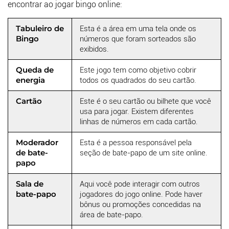
encontrar ao jogar bingo online:
Tabuleiro de
Esta é a área em uma tela onde os
Bingo
números que foram sorteados são
exibidos.
Queda de
Este jogo tem como objetivo cobrir
energia
todos os quadrados do seu cartão.
Cartão
Este é o seu cartão ou bilhete que você
usa para jogar. Existem diferentes
linhas de números em cada cartão.
Moderador
Esta é a pessoa responsável pela
de bate-
seção de bate-papo de um site online.
papo
Sala de
Aqui você pode interagir com outros
bate-papo
jogadores do jogo online. Pode haver
bônus ou promoções concedidas na
área de bate-papo.