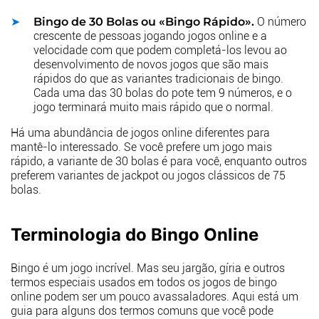
Bingo de 30 Bolas ou «Bingo Rápido».
O número
crescente de pessoas jogando jogos online e a
velocidade com que podem completá-los levou ao
desenvolvimento de novos jogos que são mais
rápidos do que as variantes tradicionais de bingo.
Cada uma das 30 bolas do pote tem 9 números, e o
jogo terminará muito mais rápido que o normal.
Há uma abundância de jogos online diferentes para
mantê-lo interessado. Se você prefere um jogo mais
rápido, a variante de 30 bolas é para você, enquanto outros
preferem variantes de jackpot ou jogos clássicos de 75
bolas.
Terminologia do Bingo Online
Bingo é um jogo incrível. Mas seu jargão, gíria e outros
termos especiais usados em todos os jogos de bingo
online podem ser um pouco avassaladores. Aqui está um
guia para alguns dos termos comuns que você pode