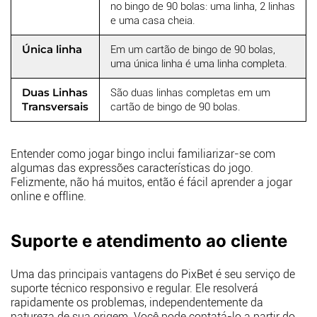
no bingo de 90 bolas: uma linha, 2 linhas
e uma casa cheia.
Única linha
Em um cartão de bingo de 90 bolas,
uma única linha é uma linha completa.
Duas Linhas
São duas linhas completas em um
Transversais
cartão de bingo de 90 bolas.
Entender como jogar bingo inclui familiarizar-se com
algumas das expressões características do jogo.
Felizmente, não há muitos, então é fácil aprender a jogar
online e offline.
Suporte e atendimento ao cliente
Uma das principais vantagens do PixBet é seu serviço de
suporte técnico responsivo e regular. Ele resolverá
rapidamente os problemas, independentemente da
natureza de sua origem. Você pode contatá-lo a partir do