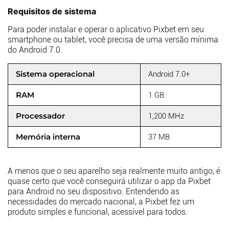
Requisitos de sistema
Para poder instalar e operar o aplicativo Pixbet em seu
smartphone ou tablet, você precisa de uma versão mínima
do Android 7.0.
Sistema operacional
Android 7.0+
RAM
1 GB
Processador
1,200 MHz
Memória interna
37 MB
A menos que o seu aparelho seja realmente muito antigo, é
quase certo que você conseguirá utilizar o app da Pixbet
para Android no seu dispositivo. Entendendo as
necessidades do mercado nacional, a Pixbet fez um
produto simples e funcional, acessível para todos.