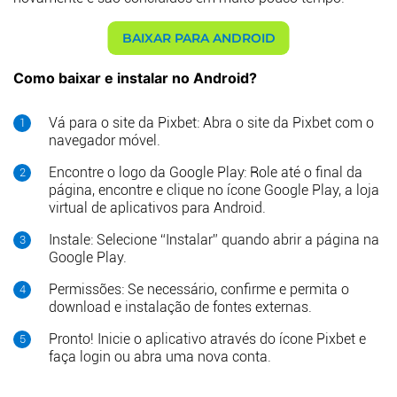
BAIXAR PARA ANDROID
Como baixar e instalar no Android?
Vá para o site da Pixbet: Abra o site da Pixbet com o
navegador móvel.
Encontre o logo da Google Play: Role até o final da
página, encontre e clique no ícone Google Play, a loja
virtual de aplicativos para Android.
Instale: Selecione “Instalar” quando abrir a página na
Google Play.
Permissões: Se necessário, confirme e permita o
download e instalação de fontes externas.
Pronto! Inicie o aplicativo através do ícone Pixbet e
faça login ou abra uma nova conta.