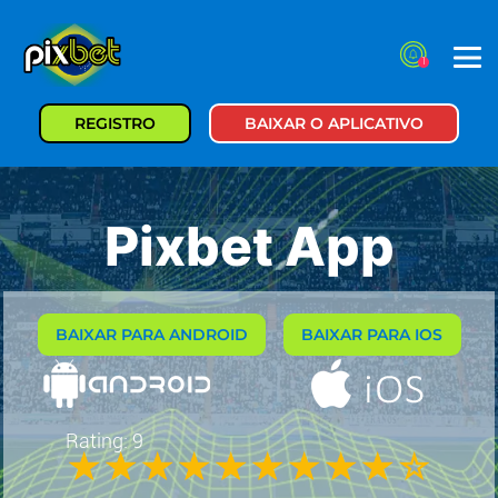
1
REGISTRO
BAIXAR O APLICATIVO
Pixbet App
BAIXAR PARA ANDROID
BAIXAR PARA IOS
Rating: 9