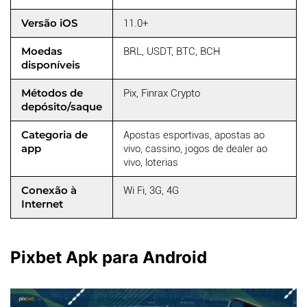
Versão iOS
11.0+
Moedas
BRL, USDT, BTC, BCH
disponíveis
Métodos de
Pix, Finrax Crypto
depósito/saque
Categoria de
Apostas esportivas, apostas ao
app
vivo, cassino, jogos de dealer ao
vivo, loterias
Conexão à
Wi Fi, 3G, 4G
Internet
Pixbet Apk para Android