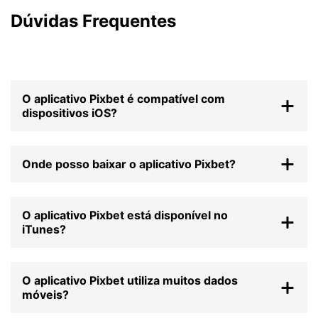
Dúvidas Frequentes
O aplicativo Pixbet é compatível com
dispositivos iOS?
Sim e não. O aplicativo Pixbet não pode ser baixado
diretamente da loja iOS, uma vez que só funciona
Onde posso baixar o aplicativo Pixbet?
através do navegador móvel.
Os usuários do Android podem baixar o app da Pixbet
diretamente da Google Play Store. Além disso,
O aplicativo Pixbet está disponível no
também é possível utilizar o apk disponível no próprio
iTunes?
site de apostas.
Não, o app da Pixbet não está disponível no iTunes.
O aplicativo Pixbet utiliza muitos dados
móveis?