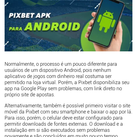
Normalmente, o processo é um pouco diferente para
usuários de um dispositivo Android, pois nenhum
aplicativo de jogos com dinheiro real costuma ser
permitido na loja virtual. Porém, a Pixbet disponibiliza seu
app na Google Play sem problemas, com link direto no
próprio site de apostas.
Alternativamente, também é possível primeiro visitar o site
móvel da Pixbet com seu smartphone e baixar o app por lá.
Para isso, porém, o celular deve estar configurado para
permitir downloads de fontes externas. O download e a
instalação em si são executados sem problemas
novamente e são concluídos em muito pouco tempo.